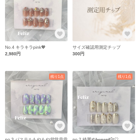
No.4 キラキラpink💖
サイズ確認用測定チップ
2,980円
300円
残り1点
残り1点
no.3 パステルもやもや💜‪💚💭💭
no.2 綺麗め𝐥𝐞𝐨𝐩𝐚𝐫𝐝🐆‎🤍