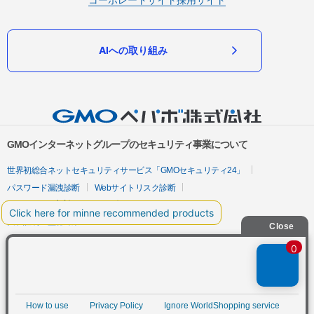
AIへの取り組み
GMOインターネットグループのセキュリティ事業について
世界初総合ネットセキュリティサービス「GMOセキュリティ24」
パスワード漏洩診断
Webサイトリスク診断
セキュリティ相談AIチャットボット
実在証明・盗聴対策
サイバー攻撃対策（GMOサイバーセキュリティ byイエラエ）
サイバー攻撃対策（GMO Flatt Security）
なりすまし対策
セキュリティ事業の軌跡