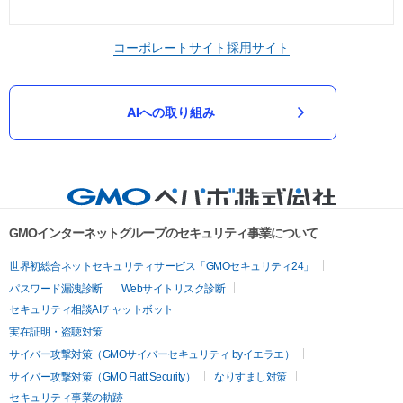
コーポレートサイト
採用サイト
AIへの取り組み
GMOインターネットグループのセキュリティ事業について
世界初総合ネットセキュリティサービス「GMOセキュリティ24」
パスワード漏洩診断
Webサイトリスク診断
セキュリティ相談AIチャットボット
実在証明・盗聴対策
サイバー攻撃対策（GMOサイバーセキュリティ byイエラエ）
サイバー攻撃対策（GMO Flatt Security）
なりすまし対策
セキュリティ事業の軌跡