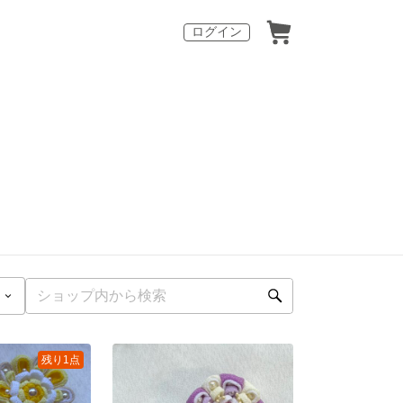
ログイン
残り1点