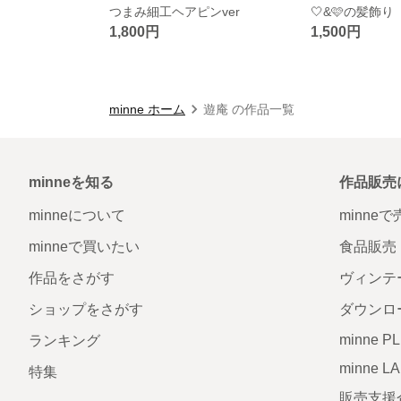
つまみ細工ヘアピンver
🤍&🩷の髪飾り
1,800円
1,500円
minne ホーム
遊庵 の作品一覧
minneを知る
作品販売
minneについて
minne
minneで買いたい
食品販売
作品をさがす
ヴィンテ
ショップをさがす
ダウンロ
minne P
ランキング
minne L
特集
販売支援