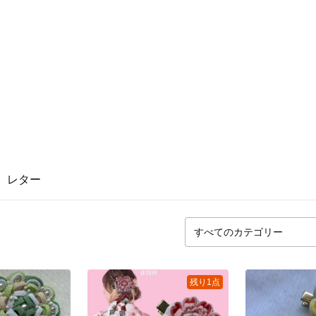
レター
残り1点