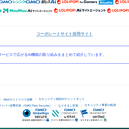
コーポレートサイト
採用サイト
ービスで広がるAI機能の取り組みをまとめて紹介しています。
セキュリティ相談AIチャットボット
Webサイトリスク診断
セキュリティ事業の軌跡
サイバー攻撃対策（GMO Flatt Security）
なりすまし対策