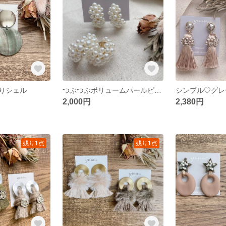
ぶりシェル
つぶつぶボリュームパールピアス♡
シンプル♡グレ
2,000円
2,380円
残り1点
残り1点