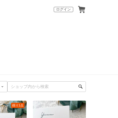
ログイン
残り1点