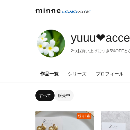
yuuu❤︎acce
2つお買い上げにつき5%OFFとな
作品一覧
シリーズ
プロフィール
すべて
販売中
残り1点