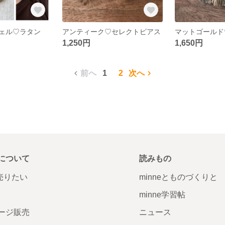
ェル♡ラタン
アンティーク♡セレクトピアス
1,250円
1,650円
前へ
1
2
次へ
について
読みもの
で売りたい
minneとものづくりと
minne学習帖
ージ販売
ニュース