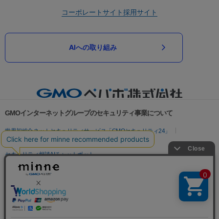
コーポレートサイト
採用サイト
AIへの取り組み
GMOインターネットグループのセキュリティ事業について
世界初総合ネットセキュリティサービス「GMOセキュリティ24」
パスワード漏洩診断
Webサイトリスク診断
セキュリティ相談AIチャットボット
実在証明・盗聴対策
サイバー攻撃対策（GMOサイバーセキュリティ byイエラエ）
サイバー攻撃対策（GMO Flatt Security）
なりすまし対策
セキュリティ事業の軌跡