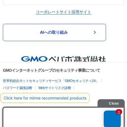
コーポレートサイト
採用サイト
AIへの取り組み
GMOインターネットグループのセキュリティ事業について
世界初総合ネットセキュリティサービス「GMOセキュリティ24」
パスワード漏洩診断
Webサイトリスク診断
セキュリティ相談AIチャットボット
実在証明・盗聴対策
サイバー攻撃対策（GMOサイバーセキュリティ byイエラエ）
サイバー攻撃対策（GMO Flatt Security）
なりすまし対策
セキュリティ事業の軌跡