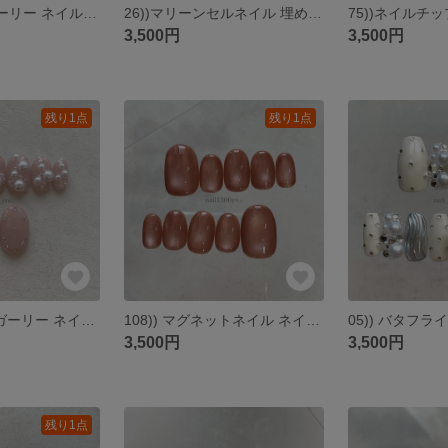
54))フレンチガーリー ネイルチップ リボンネイル くすみブルー ニュアンスカラー 淡色ネイル ワンカラー ラブリー シンプル ワンホン 韓国風 y2k バレエコア シズニルック シンプル 匿名配送
26))マリーンセルネイル 埋めつくしネイル ビジューネイル クリスマスネイル フレンチガーリー ブラック ホワイト バレエコア ワンホンネイル y2k ネイルチップ 個性派 韓国風ネイル 匿名配送
3,500円
3,500円
残り1点
残り1点
113)) フレンチガーリー ネイルチップ パールネイル つぶつぶ シンプルネイル 個性派ネイル ラブリー オーロラネイル ストーンネイル バレエコア 韓国風 ピンクネイル 派手 付け爪 匿名配送
108)) マグネットネイル ネイルチップ シンプルネイル 大人 上品 ショートネイル フレンチガーリー うるうるネイル 個性派 オレンジ ブラウン 匿名配送 nailtip magnet gel
3,500円
3,500円
残り1点