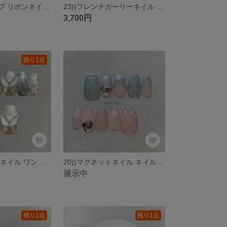
75))ネイルチップ リボンネイル フレンチガーリー ワンホンネイル y2k 埋めつくしネイル ビジュー マリーンセル 個性派ショートネイル ホワイトネイル ブラックネイル 量産型 韓国 匿名配送
23))フレンチガーリーネイル ネイルチップ うるうるネイル オーロラネイル ぷっくりネイル クリア ちぐはぐ ラブリーネイル ストーンネイル バレエコア 韓国風 y2k ピンクネイル 匿名配送
3,700円
残り1点
05)) バタフライネイル ワンホンネイル ネイルチップ ミラーネイル 振袖ネイル 着物 卒業式 イベント ブライダルネイル ストーンネイル シルバーネイル 韓国風ネイル 匿名配送
20))マグネットネイル ネイルチップ うるうる ハートネイル フレンチガーリー ピンクネイル ブルーネイル 量産型ネイル 韓国ネイル グラデーション ピクシーネイル キルティングネイル 匿名配送
展示中
残り1点
残り1点