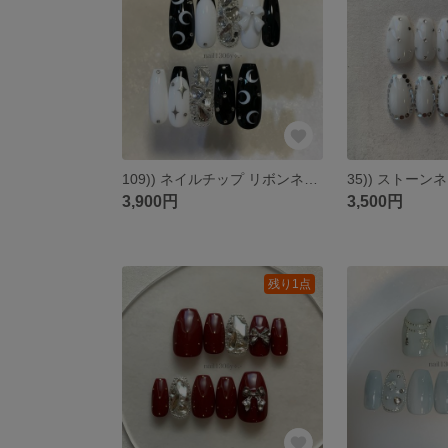
109)) ネイルチップ リボンネイル フレンチガーリー ワンホンネイル y2k 埋めつくしネイル ビジュー マリーンセル 個性派 ロングネイル ホワイトネイル ブラックネイル 量産型 韓国 匿名配送
3,900円
3,500円
残り1点