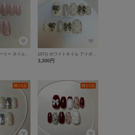
22))フレンチガーリー ネイルチップ うるうるネイル ミラーネイル オーロラネイル ラブリーネイル ストーンネイル バレエコア 韓国風 y2k ピンクネイル 派手 個性派 付け爪 匿名配送
107)) ホワイトネイル アイボリー ストーンネイル シルバーネイル ワンホン 韓国風ネイル フレンチガーリー ハート リボン ミラーネイル y2k ネイルチップ 匿名配送 nail nailtip
3,300円
残り1点
残り1点