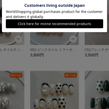
残り1点
残り1点
41))ハートネイル ネイルチップ フレンチガーリー ラブリーネイル ホワイト アートネイル 手描きネイル ストーンネイル ワンホン パープル 紫 個性派 韓国風ネイル y2k バレエコア 匿名配送
68)) ピンクネイル ミラーネイル 韓国ネイル 中華ネイル リボンネイル フレンチガーリー シズニルック バレエコア y2k ミラーグラデーション ストーンネイル 上品ネイル クリスマスネイル
3,800円
3,500円
残り1点
残り1点