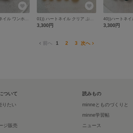
05))バタフライネイル ワンホンネイル ネイルチップ ミラーネイル 埋め尽くしネイル y2k バレエコア 韓国 シズニルック ホワイト ブライダル 振袖 ストーンネイル シルバーネイル 匿名配送
01)) ハートネイル クリア ぷっくり ネイルチップ 黒 フレンチネイル ガーリーネイル 韓国風 ラブリー ブラック アイボリー 手描きネイル 匿名配送
3,300円
3,300円
前へ
1
2
3
次へ
について
読みもの
で売りたい
minneとものづくりと
minne学習帖
ージ販売
ニュース