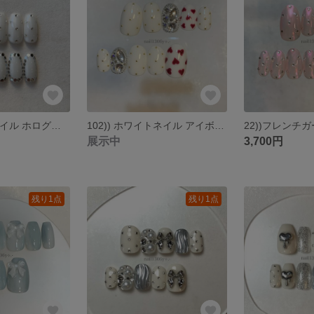
35)) ストーンネイル ホログラムネイル ネイルチップ 個性派ネイル ホワイトネイル 白ネイル シルバーネイル ロングネイル 派手ネイル ニュアンスネイル
102)) ホワイトネイル アイボリー ストーン埋めつくし シルバーネイル ワンホン バレンタイン フレンチガーリー ハート リボン ハートネイル ゴールドスタッズ 匿名配送 nail nailtip
展示中
3,700円
残り1点
残り1点