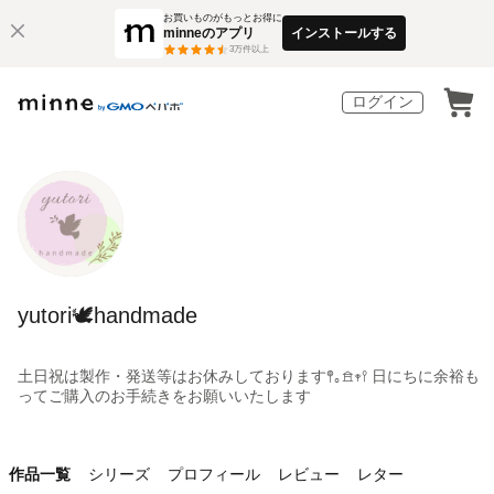
お買いものがもっとお得に
minneのアプリ
インストールする
3
万件以上
ログイン
yutori🕊️handmade
土日祝は製作・発送等はお休みしております𖤣｡𖠿𖥧𖥣 日にちに余裕も
ってご購入のお手続きをお願いいたします
作品一覧
シリーズ
プロフィール
レビュー
レター