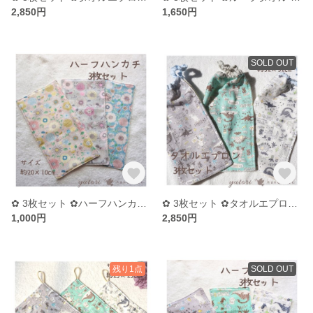
2,850円
1,650円
SOLD OUT
✿ 3枚セット︎︎ ✿ハーフハンカチ 花×鳥 柄
✿ 3枚セット︎︎ ✿タオルエプロン ︎恐竜柄A
1,000円
2,850円
残り1点
SOLD OUT