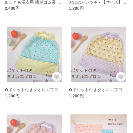
🎀こども浴衣用 簡単ゴム帯 作り帯🎀
おにのパンツ‎𖤐 ̖́-‬ 【サイズ】70・80・90・100・110 《黄×黒》《ベージュ×茶》 節分コスチューム 虎柄 かぼちゃパンツ
2,400円
1,200円
✿ポケット付きタオルエプロン ︎【パンダ×ブルー】
✿ポケット付きタオルエプロン ︎【パンダ×イエロー】
1,200円
1,200円