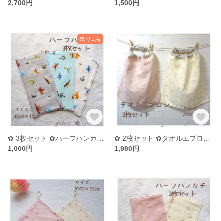
2,700円
1,500円
残り1点
✿ 3枚セット︎︎ ✿ハーフハンカチ 恐竜柄B
✿ 2枚セット︎︎ ✿タオルエプロン ︎さくらんぼ柄
1,000円
1,980円