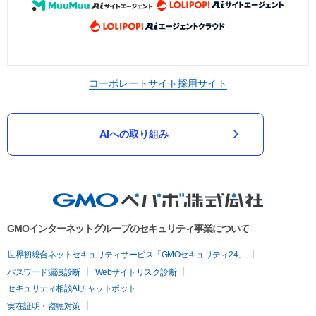
コーポレートサイト
採用サイト
AIへの取り組み
GMOインターネットグループのセキュリティ事業について
世界初総合ネットセキュリティサービス「GMOセキュリティ24」
パスワード漏洩診断
Webサイトリスク診断
セキュリティ相談AIチャットボット
実在証明・盗聴対策