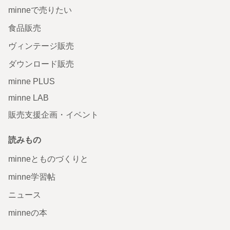
minneで売りたい
食品販売
ヴィンテージ販売
ダウンロード販売
minne PLUS
minne LAB
販売支援企画・イベント
読みもの
minneとものづくりと
minne学習帖
ニュース
minneの本