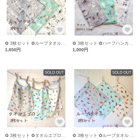
✿ 3枚セット︎︎ ✿ループタオル 恐竜柄A
✿ 3枚セット︎︎ ✿ハーフハンカチ 恐竜柄A
1,650円
1,000円
SOLD OUT
SOLD OUT
✿ 3枚セット︎︎ ✿タオルエプロン ︎恐竜柄B
✿ 3枚セット︎︎ ✿ループタオル 恐竜柄B