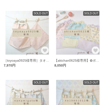
SOLD OUT
SOLD OUT
［toyoaya0925様専用］タオルエプロン＆ループタオル
【akichan0625様専用】✿ポケット付きタオルエプロン ︎
7,970円
8,050円
SOLD OUT
SOLD OUT