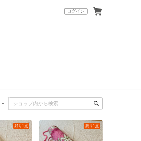
ログイン
残り1点
残り1点