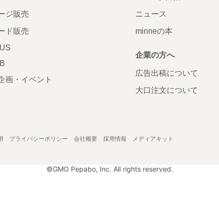
ージ販売
ニュース
ード販売
minneの本
LUS
企業の方へ
AB
広告出稿について
企画・イベント
大口注文について
用
プライバシーポリシー
会社概要
採用情報
メディアキット
©GMO Pepabo, Inc. All rights reserved.