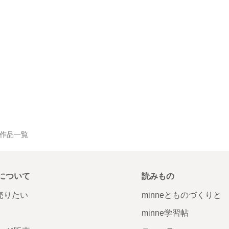
 の作品一覧
について
読みもの
で売りたい
minneとものづくりと
minne学習帖