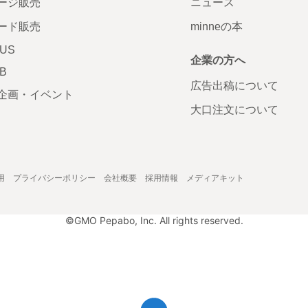
ージ販売
ニュース
ード販売
minneの本
LUS
企業の方へ
AB
広告出稿について
企画・イベント
大口注文について
用
プライバシーポリシー
会社概要
採用情報
メディアキット
©GMO Pepabo, Inc. All rights reserved.