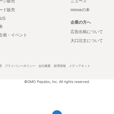
ージ販売
ニュース
ード販売
minneの本
LUS
企業の方へ
AB
広告出稿について
企画・イベント
大口注文について
用
プライバシーポリシー
会社概要
採用情報
メディアキット
©GMO Pepabo, Inc. All rights reserved.