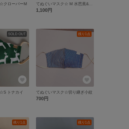
☆クローバーM
てぬぐいマスク☆ M 水芭蕉&さくら その他
1,100円
SOLD OUT
残り1点
☆S トナカイ
てぬぐいマスク☆切り継ぎ小紋
700円
残り1点
残り1点