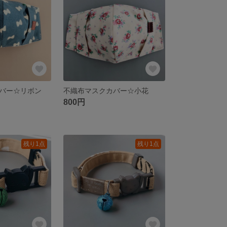
バー☆リボン
不織布マスクカバー☆小花
800円
残り1点
残り1点