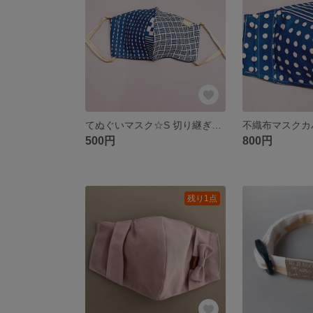
てぬぐいマスク☆S 切り継ぎ小紋
500円
800円
残り1点