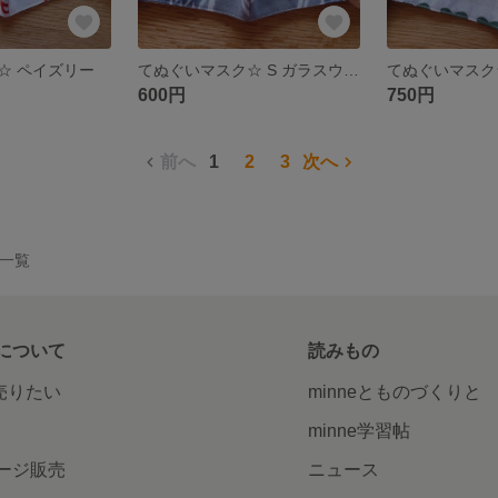
☆ ペイズリー
てぬぐいマスク☆ S ガラスウエア
てぬぐいマスク
600円
750円
前へ
1
2
3
次へ
作品一覧
について
読みもの
で売りたい
minneとものづくりと
minne学習帖
ージ販売
ニュース