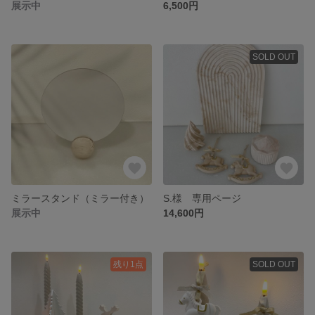
展示中
6,500円
SOLD OUT
ミラースタンド（ミラー付き）
S.様 専用ページ
展示中
14,600円
残り1点
SOLD OUT