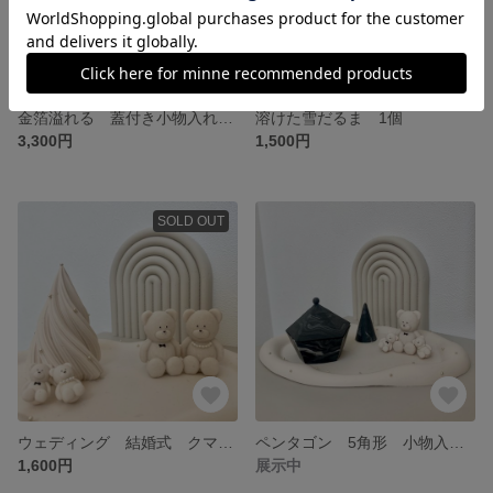
金箔溢れる 蓋付き小物入れ ホワイト✖︎金箔
溶けた雪だるま 1個
3,300円
1,500円
SOLD OUT
ウェディング 結婚式 クマ（大）ペア 新郎新婦
ペンタゴン 5角形 小物入れ 蓋付き ピラミッド キャニスター
1,600円
展示中