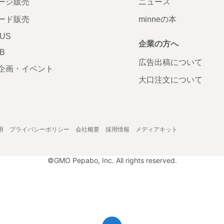
ージ販売
ニュース
ード販売
minneの本
LUS
企業の方へ
AB
広告出稿について
企画・イベント
大口注文について
用
プライバシーポリシー
会社概要
採用情報
メディアキット
©GMO Pepabo, Inc. All rights reserved.