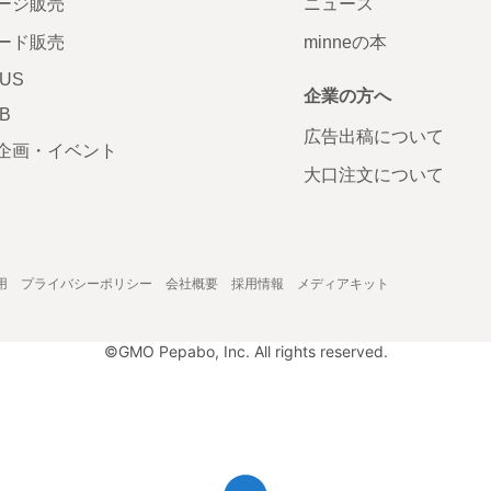
ージ販売
ニュース
ード販売
minneの本
LUS
企業の方へ
AB
広告出稿について
企画・イベント
大口注文について
用
プライバシーポリシー
会社概要
採用情報
メディアキット
©GMO Pepabo, Inc. All rights reserved.