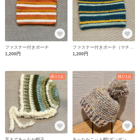
ファスナー付きポーチ
ファスナー付きポーチ（マチなし）
1,200円
1,200円
残り1点
残り1点
耳まであったか帽子
あったかニット帽(ボンボン付き)