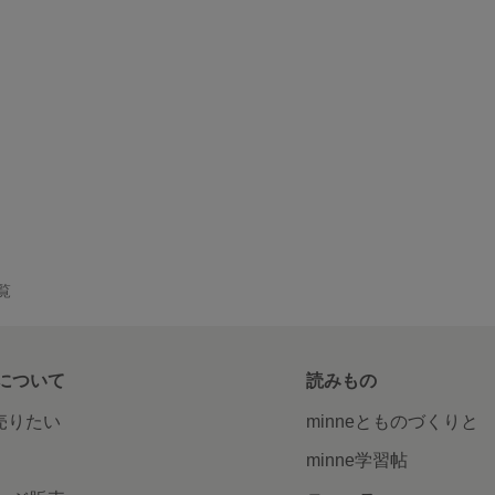
一覧
について
読みもの
で売りたい
minneとものづくりと
minne学習帖