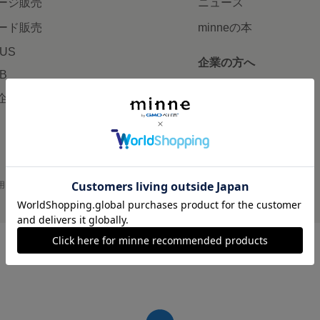
ージ販売
ニュース
ード販売
minneの本
LUS
企業の方へ
AB
広告出稿について
企画・イベント
大口注文について
用
プライバシーポリシー
会社概要
採用情報
メディアキット
©GMO Pepabo, Inc. All rights reserved.