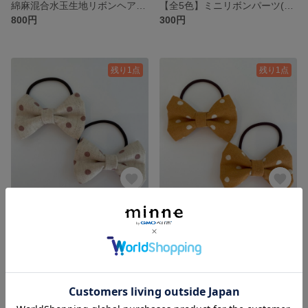
綿麻混合水玉生地リボンヘアゴム【ストロベリーピンク】
【全5色】ミニリボンパーツ(小薔薇柄)
800円
300円
残り1点
残り1点
綿麻混合水玉生地リボンヘアゴム【ローズピンクドット】
綿麻混合水玉生地リボンヘアゴム【オレンジシャーベット】
800円
800円
残り1点
残り1点