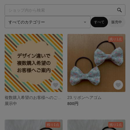
すべて
販売中
残り1点
複数購入希望のお客様へのご案内
23.リボンヘアゴム
展示中
800円
残り1点
残り1点