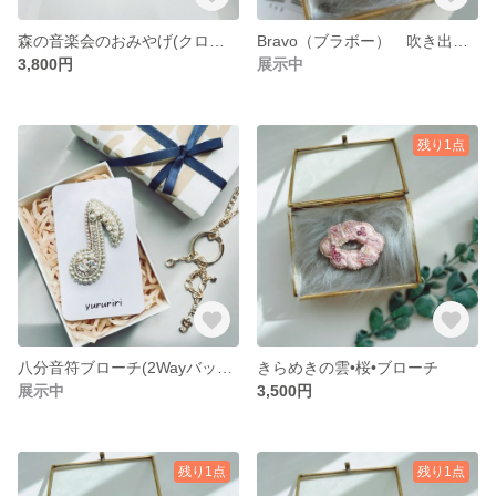
森の音楽会のおみやげ(クロネコ)
Bravo（ブラボー） 吹き出しブローチ
3,800円
展示中
残り1点
八分音符ブローチ(2Wayバックチャーム) ビーズ刺繍とパール 普段使い&ギフトに
きらめきの雲•桜•ブローチ
展示中
3,500円
残り1点
残り1点