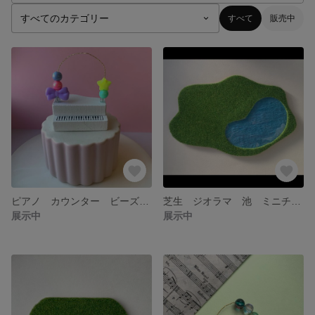
すべて
販売中
ピアノ カウンター ビーズカウンター ピアノ 知育 反復練習 練習
芝生 ジオラマ 池 ミニチュア フィギュア 飾り 台座 人形 台
展示中
展示中