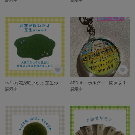
展示中
展示中
ᝰ꙳⋆お花が咲いたよ 芝生のうねうね芝生さんᝰ꙳⋆
APD キーホルダー 聞き取り困難症 聴覚情報処理障害 ゆるいイラストver.
展示中
展示中