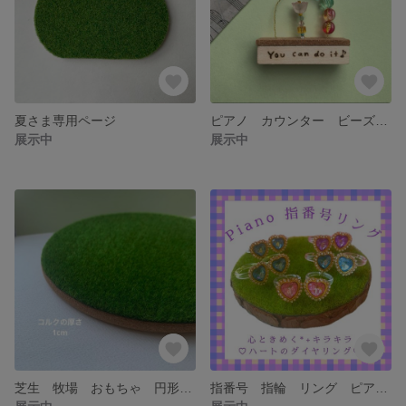
夏さま専用ページ
ピアノ カウンター ビーズカウンター 反復練習 楽器
展示中
展示中
芝生 牧場 おもちゃ 円形 フィギュア ピクミン 台座 馬 牛 ジオラマ
指番号 指輪 リング ピアノ 知育 ゆびばんごう ゆびわ