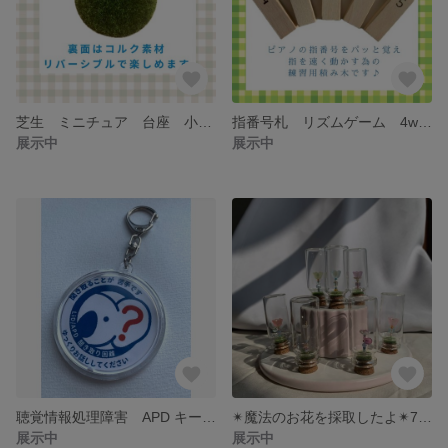
芝生 ミニチュア 台座 小さいサイズ ミニサイズ
指番号札 リズムゲーム 4wayで使える♪
展示中
展示中
聴覚情報処理障害 APD キーホルダー 聞き取り困難症 両面仕様
✴︎魔法のお花を採取したよ✴︎7個セット
展示中
展示中