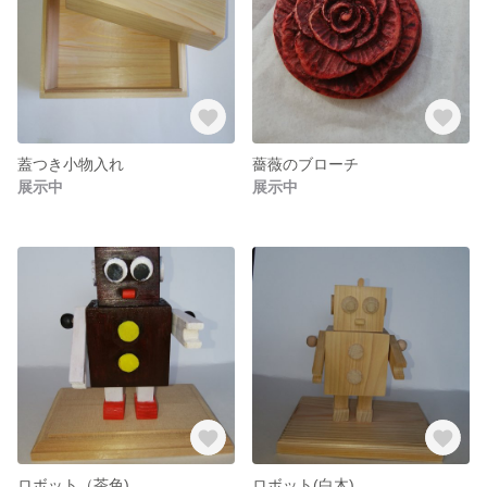
蓋つき小物入れ
薔薇のブローチ
展示中
展示中
ロボット（茶色)
ロボット(白木)