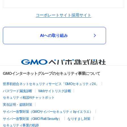
コーポレートサイト
採用サイト
AIへの取り組み
GMOインターネットグループのセキュリティ事業について
世界初総合ネットセキュリティサービス「GMOセキュリティ24」
パスワード漏洩診断
Webサイトリスク診断
セキュリティ相談AIチャットボット
実在証明・盗聴対策
サイバー攻撃対策（GMOサイバーセキュリティ byイエラエ）
サイバー攻撃対策（GMO Flatt Security）
なりすまし対策
セキュリティ事業の軌跡