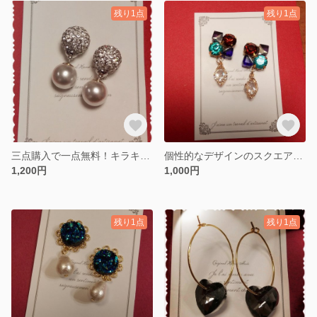
残り1点
残り1点
三点購入で一点無料！キラキラ！12mmラインストーンボールのピアス
個性的なデザインのスクエアピアス
1,200円
1,000円
残り1点
残り1点