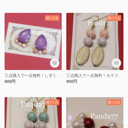
残り1点
残り1点
三点購入で一点無料！しずく型ミルキーパープルのビジューピアス
三点購入で一点無料！カラフルな大ぶりピアス♪
800円
950円
残り1点
残り1点