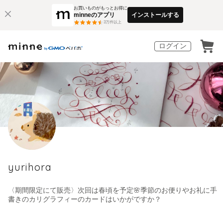
お買いものがもっとお得に
minneのアプリ
インストールする
3
万件以上
ログイン
yurihora
〈期間限定にて販売〉次回は春頃を予定🌸季節のお便りやお礼に手
書きのカリグラフィーのカードはいかがですか？