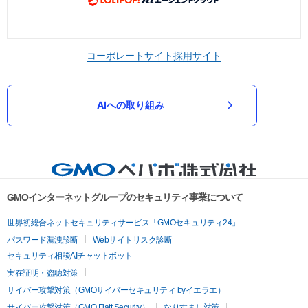
コーポレートサイト
採用サイト
AIへの取り組み
GMOインターネットグループのセキュリティ事業について
世界初総合ネットセキュリティサービス「GMOセキュリティ24」
パスワード漏洩診断
Webサイトリスク診断
セキュリティ相談AIチャットボット
実在証明・盗聴対策
サイバー攻撃対策（GMOサイバーセキュリティ byイエラエ）
サイバー攻撃対策（GMO Flatt Security）
なりすまし対策