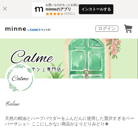
お買いものがもっとお得に
minneのアプリ
インストールする
3
万件以上
ログイン
Calme
天然の精油とハーブパウダーをふんだんに使用した贅沢すぎるペー
パーサシェ✨ ここにしかない商品がよりどりみどり🍀