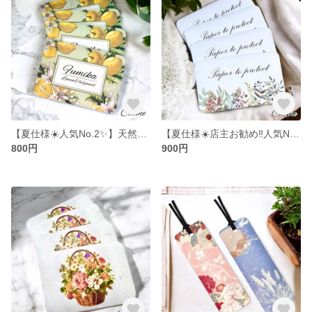
【夏仕様☀️人気No.2✨】天然アロマのペーパーサシェ（レモン×ベルガモットブレンド）4枚入 （匂い袋/うつし香/文香/香り袋）カード型 お財布やバッグ、ケースなどお好みの場所に忍ばせて…
【夏仕様☀️店主お勧め‼️人気No.2✨】天然アロマの防虫サシェ 4枚入（ハーバル系ブレンド）4枚入（匂い袋/うつし香/防虫香/香り袋）カード型 引き出しや、バッグ、衣類など、お好みの場所に忍ばせて…
800円
900円