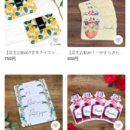
【店主お勧め‼︎甘辛テイスト✨】天然アロマのペーパーサシェ（イランイラン&シトラスブレンド）4枚入（匂い袋/うつし香/文香/香り袋）カード型 お財布やバッグ、ケースなどお好みの場所に忍ばせて…
【店主お勧め！✨やすらぎたい方に】天然アロマのペーパーサシェ （カモミールブレンド）4枚入 （匂い袋/うつし香/文香/香り袋）カード型 お財布やバッグ、ケースなどお好みの場所に忍ばせて…
750円
800円