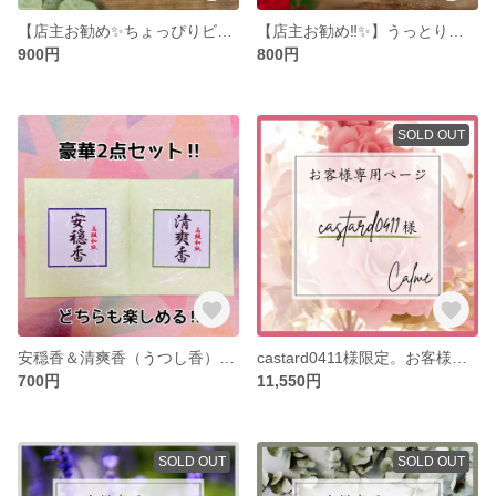
【店主お勧め✨ちょっぴりビター】天然アロマの防虫サシェ ハーバル×レモンユーカリブレンド（4枚入）
【店主お勧め‼︎✨】うっとり♡やみつき♡天然アロマのペーパーサシェ（香水瓶型） 4枚入。（匂い袋/うつし香/文香/香り袋）カード型 お財布やバッグ、ケースなどお好みの場所に忍ばせて…
900円
800円
SOLD OUT
安穏香＆清爽香（うつし香）ミニ香り袋 豪華2点セット！ 計４枚入 （匂い袋/うつし香/文香/香り袋）カード型 お財布やバッグ、ケースなどお好みの場所に忍ばせて…
castard0411様限定。お客様専用ページ。
700円
11,550円
SOLD OUT
SOLD OUT