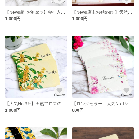
【New‼︎超‼︎お勧め✨】金箔入り✨天然アロマのペーパーサシェ（超うっとり♡フラワーブレンド） カード型 4枚入 お財布やバッグ、ポーチなどお好きな場所にしのばせて…
【New‼︎店主お勧め‼︎✨】天然アロマのブックサシェ（ローズ×ゼラニウムブレンド＆ラベンダー×ヒノキブレンド） 2枚入 しおり ブックマーク お好きな本にしのばせて…
1,000円
1,000円
【人気No.3✨】天然アロマのペーパーサシェ（金木犀×シトラスブレンド）2枚入（匂い袋/うつし香/文香/香り袋）カード型 お財布やバッグ、ケースなどお好みの場所に忍ばせて…
【ロングセラー 人気No.1✨】天然アロマのペーパーサシェ（ローズ×ゼラニウムブレンド）4枚入（匂い袋/うつし香/文香/香り袋）カード型 お財布やバッグ、ケースなどお好みの場所に忍ばせて…
1,000円
800円