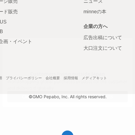
ージ販売
ニュース
ード販売
minneの本
LUS
企業の方へ
AB
広告出稿について
企画・イベント
大口注文について
用
プライバシーポリシー
会社概要
採用情報
メディアキット
©GMO Pepabo, Inc. All rights reserved.