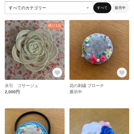
すべて
販売中
残り1点
水引 コサージュ
花の刺繍 ブローチ
2,000円
展示中