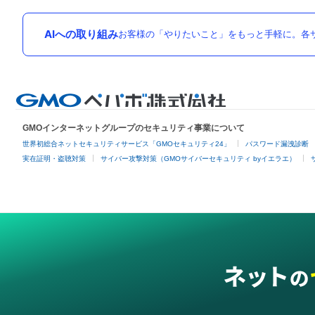
AIへの取り組み
お客様の「やりたいこと」をもっと手軽に。各サ
GMOインターネットグループのセキュリティ事業について
世界初総合ネットセキュリティサービス「GMOセキュリティ24」
パスワード漏洩診断
実在証明・盗聴対策
サイバー攻撃対策（GMOサイバーセキュリティ byイエラエ）