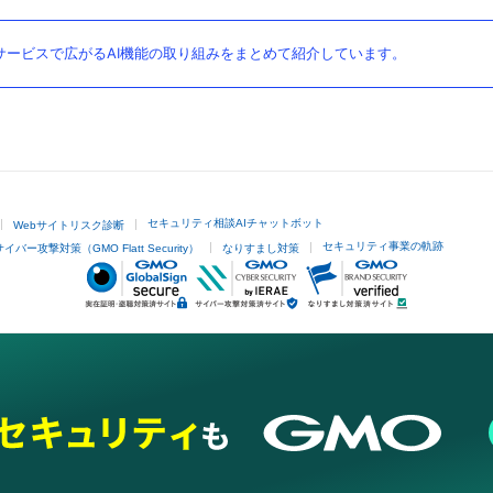
ービスで広がるAI機能の取り組みをまとめて紹介しています。
セキュリティ相談AIチャットボット
Webサイトリスク診断
セキュリティ事業の軌跡
サイバー攻撃対策（GMO Flatt Security）
なりすまし対策