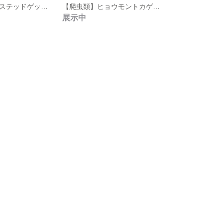
【爬虫類】クレステッドゲッコー【羊毛フェルト】
【爬虫類】ヒョウモントカゲモドキ(ハイイエロー)【羊毛フェルト】
展示中