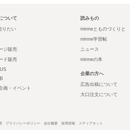
について
読みもの
で売りたい
minneとものづくりと
minne学習帖
ージ販売
ニュース
ード販売
minneの本
LUS
企業の方へ
AB
広告出稿について
企画・イベント
大口注文について
用
プライバシーポリシー
会社概要
採用情報
メディアキット