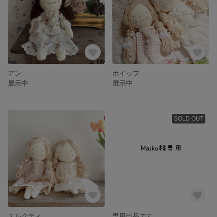
アン
ホイップ
展示中
展示中
SOLD OUT
ミルクティ
専用出品です