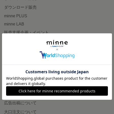
ダウンロード販売
minne PLUS
minne LAB
販売支援企画・イベント
読みもの
minneとものづくりと
minne学習帖
ニュース
minneの本
企業の方へ
広告出稿について
大口注文について