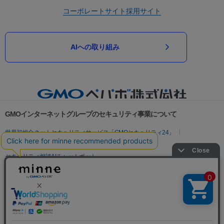
コーポレートサイト
採用サイト
AIへの取り組み
GMOインターネットグループのセキュリティ事業について
世界初総合ネットセキュリティサービス「GMOセキュリティ24」
パスワード漏洩診断
Webサイトリスク診断
セキュリティ相談AIチャットボット
実在証明・盗聴対策
サイバー攻撃対策（GMOサイバーセキュリティ byイエラエ）
サイバー攻撃対策（GMO Flatt Security）
なりすまし対策
セキュリティ事業の軌跡