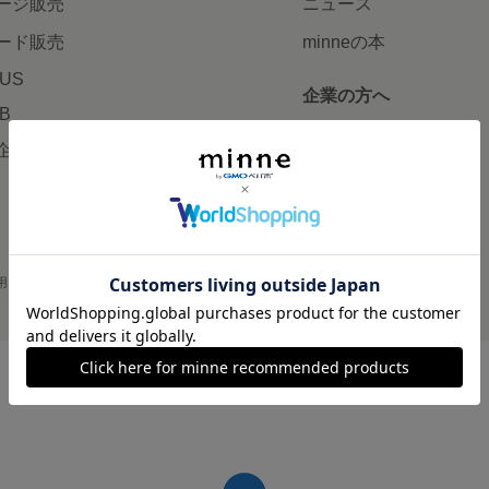
ージ販売
ニュース
ード販売
minneの本
LUS
企業の方へ
AB
広告出稿について
企画・イベント
大口注文について
用
プライバシーポリシー
会社概要
採用情報
メディアキット
©GMO Pepabo, Inc. All rights reserved.