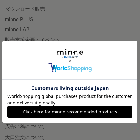
ダウンロード販売
minne PLUS
minne LAB
販売支援企画・イベント
読みもの
minneとものづくりと
minne学習帖
ニュース
minneの本
企業の方へ
広告出稿について
大口注文について