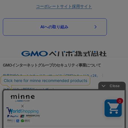
コーポレートサイト
採用サイト
AIへの取り組み
GMOインターネットグループのセキュリティ事業について
世界初総合ネットセキュリティサービス「GMOセキュリティ24」
パスワード漏洩診断
Webサイトリスク診断
セキュリティ相談AIチャットボット
実在証明・盗聴対策
サイバー攻撃対策（GMOサイバーセキュリティ byイエラエ）
サイバー攻撃対策（GMO Flatt Security）
なりすまし対策
セキュリティ事業の軌跡