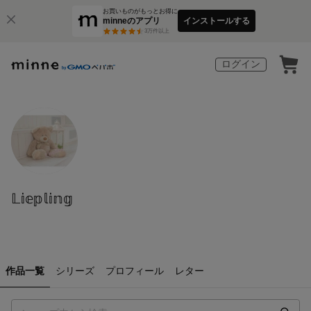
お買いものがもっとお得に
minneのアプリ
インストールする
3
万件以上
ログイン
𝕃𝕚𝕖𝕡𝕝𝕚𝕟𝕘
作品一覧
シリーズ
プロフィール
レター