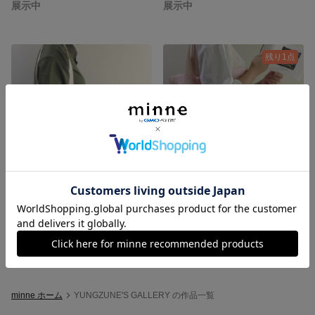
展示中
展示中
残り1点
エコバッグ <トリトンブルー>
エコバッグ <ビーナスピンク>
3,800円
3,800円
minne ホーム
YUNGZUNE'S GALLERY の作品一覧