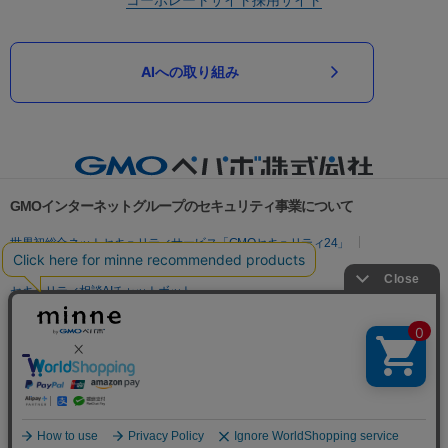
AIへの取り組み
GMOインターネットグループのセキュリティ事業について
世界初総合ネットセキュリティサービス「GMOセキュリティ24」
パスワード漏洩診断
Webサイトリスク診断
セキュリティ相談AIチャットボット
実在証明・盗聴対策
サイバー攻撃対策（GMOサイバーセキュリティ byイエラエ）
サイバー攻撃対策（GMO Flatt Security）
なりすまし対策
セキュリティ事業の軌跡