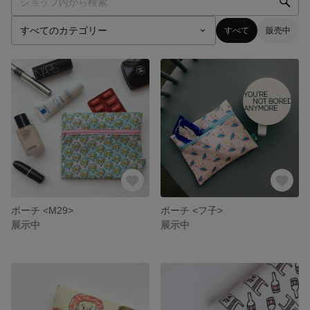
すべて
販売中
ポーチ <M29>
ポーチ <フ子>
展示中
展示中