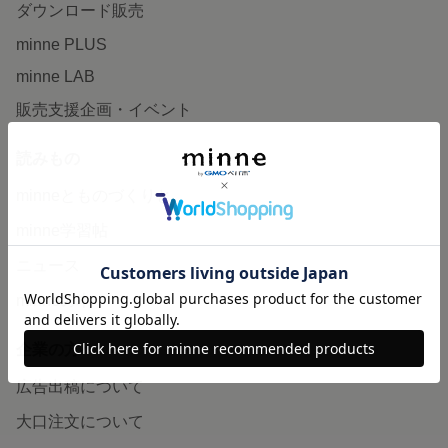
ダウンロード販売
minne PLUS
minne LAB
販売支援企画・イベント
読みもの
minneとものづくりと
minne学習帖
ニュース
minneの本
企業の方へ
広告出稿について
大口注文について