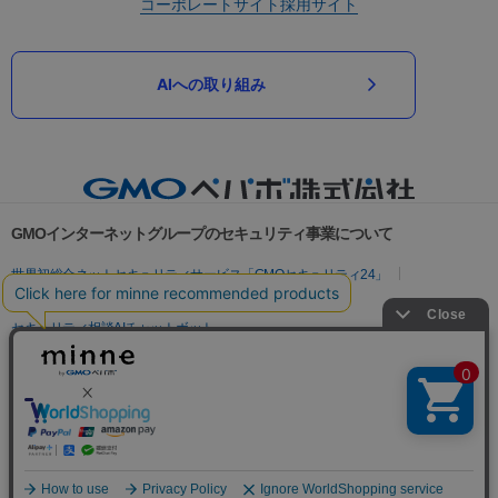
コーポレートサイト
採用サイト
AIへの取り組み
GMOインターネットグループのセキュリティ事業について
世界初総合ネットセキュリティサービス「GMOセキュリティ24」
パスワード漏洩診断
Webサイトリスク診断
セキュリティ相談AIチャットボット
実在証明・盗聴対策
サイバー攻撃対策（GMOサイバーセキュリティ byイエラエ）
サイバー攻撃対策（GMO Flatt Security）
なりすまし対策
セキュリティ事業の軌跡