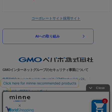
コーポレートサイト
採用サイト
AIへの取り組み
GMOインターネットグループのセキュリティ事業について
世界初総合ネットセキュリティサービス「GMOセキュリティ24」
パスワード漏洩診断
Webサイトリスク診断
セキュリティ相談AIチャットボット
実在証明・盗聴対策
サイバー攻撃対策（GMOサイバーセキュリティ byイエラエ）
サイバー攻撃対策（GMO Flatt Security）
なりすまし対策