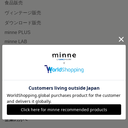
食品販売
ヴィンテージ販売
ダウンロード販売
minne PLUS
minne LAB
販売支援企画・イベント
読みもの
minneとものづくりと
minne学習帖
ニュース
minneの本
企業の方へ