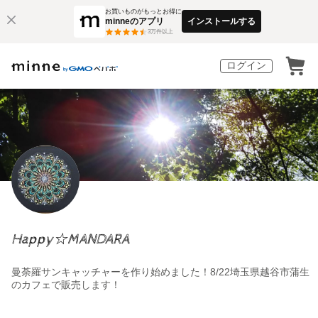
お買いものがもっとお得に
minneのアプリ
インストールする
3
万件以上
ログイン
Happy☆MANDARA
曼荼羅サンキャッチャーを作り始めました！8/22埼玉県越谷市蒲生
のカフェで販売します！