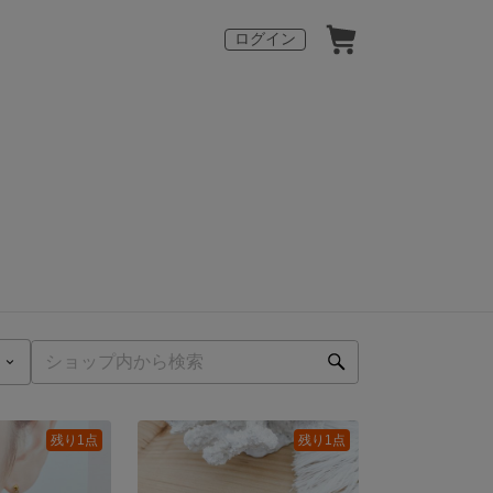
ログイン
残り1点
残り1点