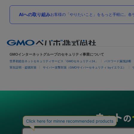
AIへの取り組み
お客様の「やりたいこと」をもっと手軽に。各サ
GMOインターネットグループのセキュリティ事業について
世界初総合ネットセキュリティサービス「GMOセキュリティ24」
パスワード漏洩診断
実在証明・盗聴対策
サイバー攻撃対策（GMOサイバーセキュリティ byイエラエ）