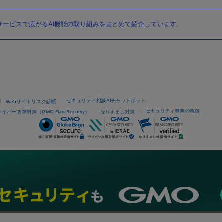
ービスで広がるAI機能の取り組みをまとめて紹介しています。
セキュリティ相談AIチャットボット
Webサイトリスク診断
セキュリティ事業の軌跡
サイバー攻撃対策（GMO Flatt Security）
なりすまし対策