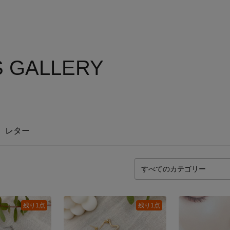
S GALLERY
レター
残り1点
残り1点