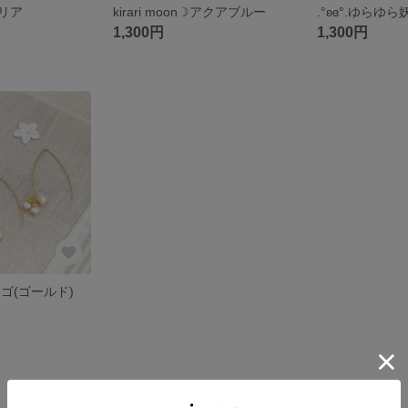
︎クリア
kirari moon☽︎アクアブルー
.°ʚɞ°.ゆらゆら
1,300円
1,300円
ゴ(ゴールド)