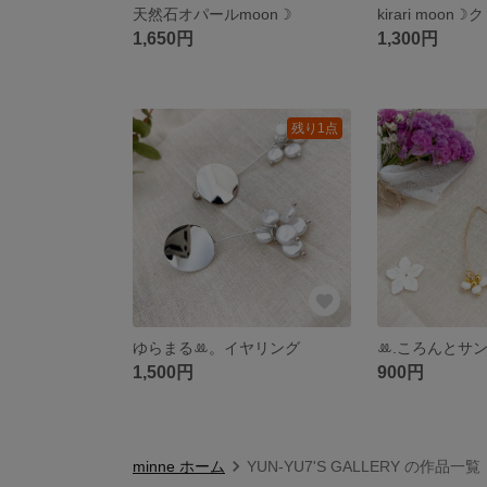
天然石オパールmoon☽︎
kirari moon☽
1,650円
1,300円
残り1点
ゆらまるꔛ。イヤリング
ꔛ.ころんとサン
1,500円
900円
minne ホーム
YUN-YU7'S GALLERY の作品一覧