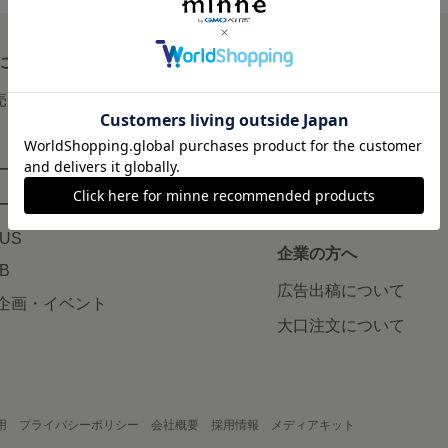
について
読みもの
で売りたい
minneとものづくりと
minne学習帖
ージ販売
ニュース
ード販売
minneの本
LUS
企業の方へ
AB
広告出稿について
企画・イベント
大口注文について
用
プライバシーポリシー
会社概要
採用情報
メディアキット