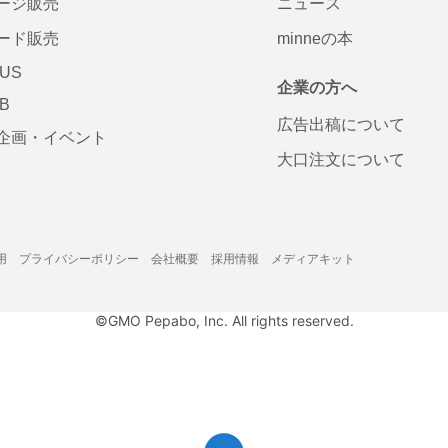
ージ販売
ニュース
ード販売
minneの本
LUS
企業の方へ
AB
広告出稿について
企画・イベント
大口注文について
用
プライバシーポリシー
会社概要
採用情報
メディアキット
©GMO Pepabo, Inc. All rights reserved.