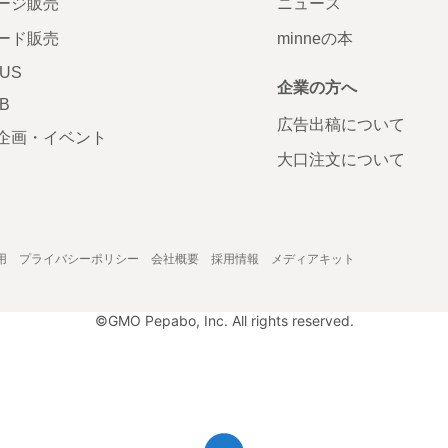
ージ販売
ニュース
ード販売
minneの本
LUS
企業の方へ
AB
広告出稿について
企画・イベント
大口注文について
用
プライバシーポリシー
会社概要
採用情報
メディアキット
©GMO Pepabo, Inc. All rights reserved.