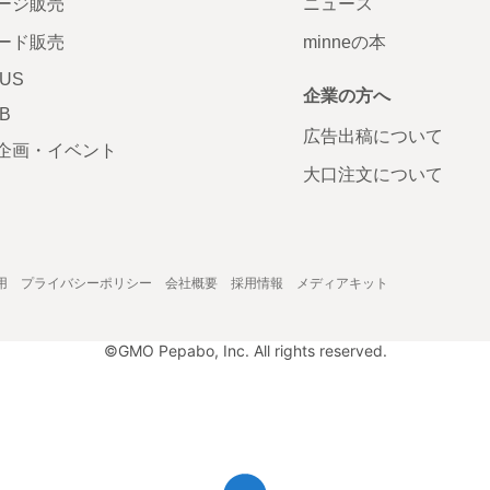
ージ販売
ニュース
ード販売
minneの本
LUS
企業の方へ
AB
広告出稿について
企画・イベント
大口注文について
用
プライバシーポリシー
会社概要
採用情報
メディアキット
©GMO Pepabo, Inc. All rights reserved.