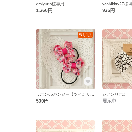
emiyurin様専用
yoshikitty27様
1,260円
935円
残り1点
リボンdeパンジー【ツインリボン】
シアンリボン
500円
展示中