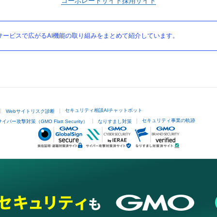
コーポレートサイト
採用サイト
ービスで広がるAI機能の取り組みをまとめて紹介しています。
セキュリティ相談AIチャットボット
Webサイトリスク診断
セキュリティ事業の軌跡
サイバー攻撃対策（GMO Flatt Security）
なりすまし対策