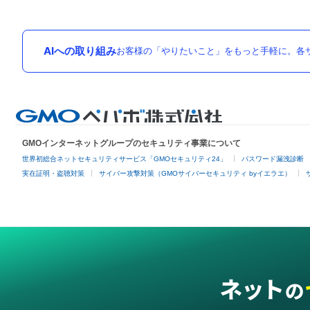
AIへの取り組み
お客様の「やりたいこと」をもっと手軽に。各サ
GMOインターネットグループのセキュリティ事業について
世界初総合ネットセキュリティサービス「GMOセキュリティ24」
パスワード漏洩診断
実在証明・盗聴対策
サイバー攻撃対策（GMOサイバーセキュリティ byイエラエ）