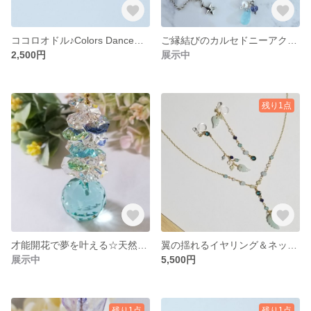
ココロオドル♪Colors Danceピアス（イヤリング）
ご縁結びのカルセドニーアクセサリーセット
2,500円
展示中
残り1点
才能開花で夢を叶える☆天然石＆キラキラスワロのサンキャッチャー
翼の揺れるイヤリング＆ネックレス
展示中
5,500円
残り1点
残り1点