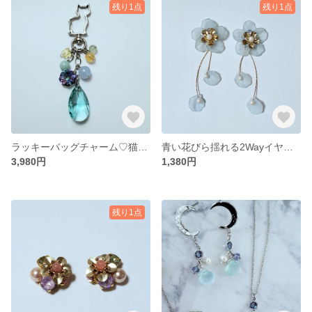
残り1点
残り1点
ラッキーバッグチャーム♡猫好きさんにฅ(^^ฅ)
青い花びら揺れる2Wayイヤリング（ピアス）
3,980円
1,380円
残り1点