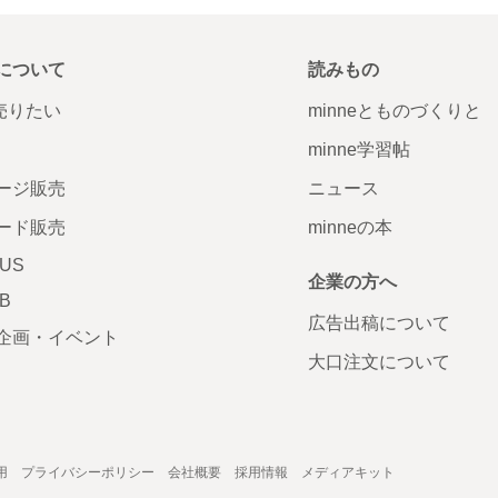
について
読みもの
で売りたい
minneとものづくりと
minne学習帖
ージ販売
ニュース
ード販売
minneの本
LUS
企業の方へ
AB
広告出稿について
企画・イベント
大口注文について
用
プライバシーポリシー
会社概要
採用情報
メディアキット