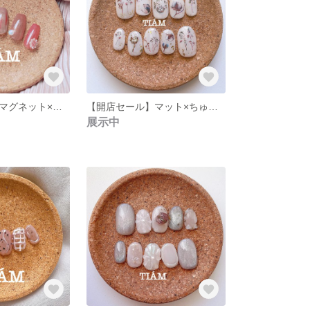
【新作♡】偏光マグネット×クリアフラワー×パールの大人ニュアンスネイル【ピンクネイル/ショートバレリーナ/受注制作/オマケつき】
【開店セール】マット×ちゅるんとコットンフラワーのネイルチップ【オーダーネイルチップ/フラワーネイル/シンプルネイル/オマケ付き】
展示中