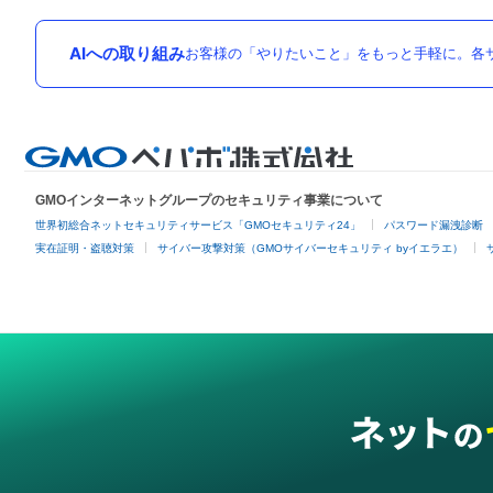
AIへの取り組み
お客様の「やりたいこと」をもっと手軽に。各サ
GMOインターネットグループのセキュリティ事業について
世界初総合ネットセキュリティサービス「GMOセキュリティ24」
パスワード漏洩診断
実在証明・盗聴対策
サイバー攻撃対策（GMOサイバーセキュリティ byイエラエ）