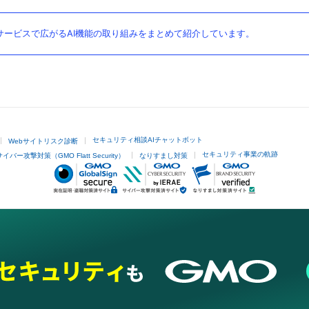
ービスで広がるAI機能の取り組みをまとめて紹介しています。
セキュリティ相談AIチャットボット
Webサイトリスク診断
セキュリティ事業の軌跡
サイバー攻撃対策（GMO Flatt Security）
なりすまし対策