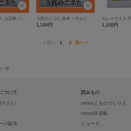
さんびきのこぶた お話歌 パネルシアター ペープサート カードシアター
３匹のこぶた 絵本 パネルシアター ペープサート カードシアター
1,100円
1,100円
前へ
1
2
次へ
作品一覧
について
読みもの
で売りたい
minneとものづくりと
minne学習帖
ージ販売
ニュース