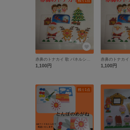
残り1点
赤鼻のトナカイ 歌 パネルシアター ペープサート カードシアター
1,100円
1,100円
残り1点