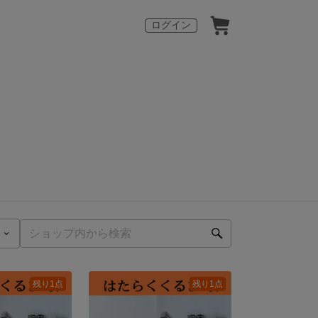
ログイン
残り1点
残り1点