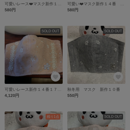
可愛いレース❤️マスク新作１５番
可愛い❤️マスク新作１４番 xev6nx8j様専用
580円
580円
SOLD OUT
SOLD OUT
可愛いレース新作１４番１７番１８番２２番２３番２１番２7番おまとめ販売 xev6nx8j様専用です このお品物は お取り置き商品です ご了承くださいませ
秋冬用 マスク 新作１０番
4,120円
550円
残り1点
SOLD OUT