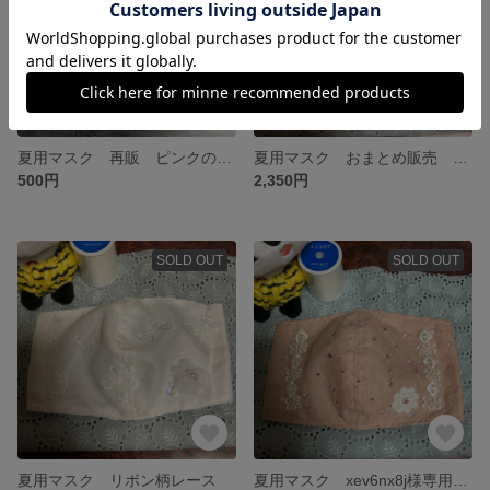
夏用マスク 再販 ピンクのサークルレース
夏用マスク おまとめ販売 mamaru0423様専用
500円
2,350円
SOLD OUT
SOLD OUT
夏用マスク リボン柄レース
夏用マスク xev6nx8j様専用 おまとめ販売