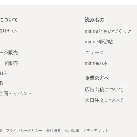
について
読みもの
で売りたい
minneとものづくりと
minne学習帖
ージ販売
ニュース
ード販売
minneの本
LUS
企業の方へ
AB
広告出稿について
企画・イベント
大口注文について
用
プライバシーポリシー
会社概要
採用情報
メディアキット