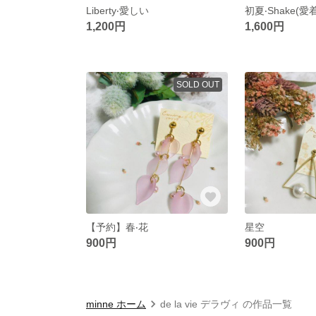
Liberty‧愛しい
初夏‧Shake(愛
1,200円
1,600円
SOLD OUT
【予約】春‧花
星空
900円
900円
minne ホーム
de la vie デラヴィ の作品一覧