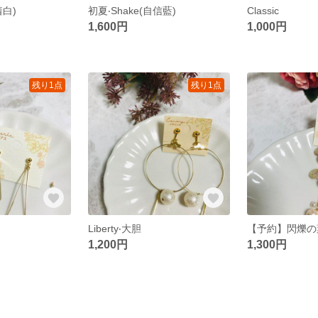
着白)
初夏‧Shake(自信藍)
Classic
1,600円
1,000円
残り1点
残り1点
Liberty‧大胆
【予約】閃爍の
1,200円
1,300円