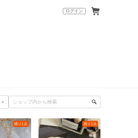
ログイン
残り1点
残り1点