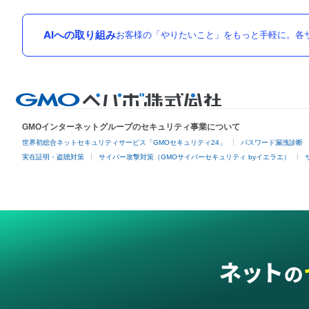
AIへの取り組み
お客様の「やりたいこと」をもっと手軽に。各サ
GMOインターネットグループのセキュリティ事業について
世界初総合ネットセキュリティサービス「GMOセキュリティ24」
パスワード漏洩診断
実在証明・盗聴対策
サイバー攻撃対策（GMOサイバーセキュリティ byイエラエ）