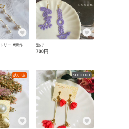
パールアシンメトリー #新作デー
遊び
700円
残り1点
SOLD OUT