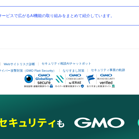
ービスで広がるAI機能の取り組みをまとめて紹介しています。
セキュリティ相談AIチャットボット
Webサイトリスク診断
セキュリティ事業の軌跡
サイバー攻撃対策（GMO Flatt Security）
なりすまし対策