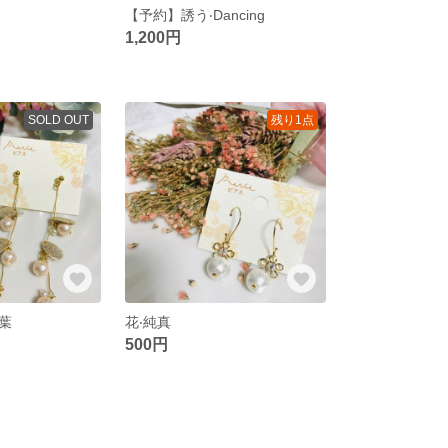
【予約】誘う‧Dancing
1,200円
SOLD OUT
残り1点
葉
花‧純真
500円