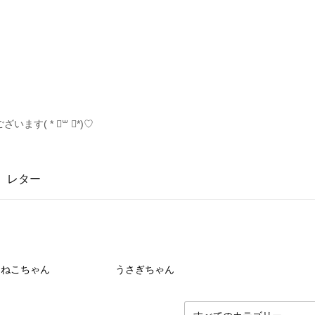
す( * ॑꒳ ॑*)♡
レター
9
点
11
点
ねこちゃん
うさぎちゃん