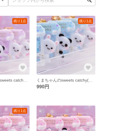
残り1点
残り1点
うさぎちゃんのsweets catchy(マカロンパープル)
くまちゃんのsweets catchy(マカロンライトブルー)
990円
残り1点