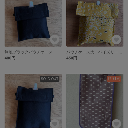
無地ブラックパウチケース
パウチケース大 ペイズリー柄 黄色
400円
450円
SOLD OUT
残り1点