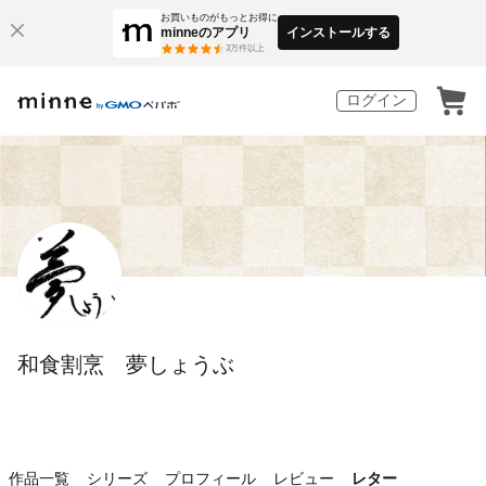
お買いものがもっとお得に
minneのアプリ
インストールする
3
万件以上
ログイン
和食割烹 夢しょうぶ
作品一覧
シリーズ
プロフィール
レビュー
レター